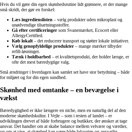
Hvis du vil gøre din egen skønhedsrutine lidt grønnere, er der mange
små skridt, der gør en forskel:
Læs ingredienslisten
– vælg produkter uden mikroplast og
unødvendige tilsætningsstoffer.
Gå efter certificeringer
som Svanemærket, Ecocert eller
AllergyCertified.
Køb lokalt
– det reducerer transport og støtter lokale initiativer.
Vælg genopfyldelige produkter
– mange mærker tilbyder
refill-løsninger.
Tænk i holdbarhed
– et kvalitetsprodukt, der holder længe, er
ofte det mest bæredygtige valg.
Små ændringer i hverdagen kan samlet set have stor betydning – både
for miljøet og for din egen sundhed.
Skønhed med omtanke – en bevægelse i
vækst
Bæredygtighed er ikke længere en niche, men en naturlig del af den
moderne skønhedskultur. I Vejle – som i resten af landet – er
udviklingen drevet af både forbrugere og butikker, der ønsker at tage
ansvar. Det handler om at skabe balance mellem velvære og værdier,
og om at vise, at skønhed kan være både luksuriøs og ansvarlig.