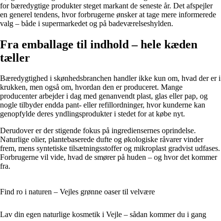
for bæredygtige produkter steget markant de seneste år. Det afspejler
en generel tendens, hvor forbrugerne ønsker at tage mere informerede
valg – både i supermarkedet og på badeværelseshylden.
Fra emballage til indhold – hele kæden
tæller
Bæredygtighed i skønhedsbranchen handler ikke kun om, hvad der er i
krukken, men også om, hvordan den er produceret. Mange
producenter arbejder i dag med genanvendt plast, glas eller pap, og
nogle tilbyder endda pant- eller refillordninger, hvor kunderne kan
genopfylde deres yndlingsprodukter i stedet for at købe nyt.
Derudover er der stigende fokus på ingrediensernes oprindelse.
Naturlige olier, plantebaserede dufte og økologiske råvarer vinder
frem, mens syntetiske tilsætningsstoffer og mikroplast gradvist udfases.
Forbrugerne vil vide, hvad de smører på huden – og hvor det kommer
fra.
Find ro i naturen – Vejles grønne oaser til velvære
Lav din egen naturlige kosmetik i Vejle – sådan kommer du i gang