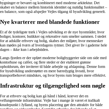
bygninger er bevaret og kombineret med moderne arkitektur. Det
skaber en balance mellem historisk identitet og nutidig funktionalitet –
en balance, som også afspejler Vejles tilgang til byudvikling generelt.
Nye kvarterer med blandede funktioner
Et af de tydeligste træk i Vejles udvikling er de nye byområder, hvor
boliger, kontorer, butikker og rekreative rum smelter sammen. I stedet
for at adskille erhverv og bolig, skabes der miljøer, hvor mennesker
kan mødes på tværs af hverdagens rytmer. Det giver liv i gaderne hele
dagen – ikke kun i arbejdstiden.
Langs fjorden er der opført moderne boligbyggerier side om side med
kontorhuse og caféer, og flere steder er der etableret grønne
opholdsrum, der inviterer til både arbejde og afslapning. Denne form
for byudvikling understøtter en mere bæredygtig livsstil, hvor
transportbehovet mindskes, og hvor byens rum bruges mere effektivt.
Infrastruktur og tilgængelighed som nøgle
For at erhverv og bolig kan gå hånd i hånd, kræver det en
velfungerende infrastruktur. Vejle har i mange år været et trafikalt
knudepunkt i Jylland, og byens placering gør den attraktiv for både