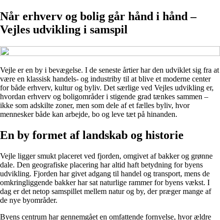
Når erhverv og bolig går hånd i hånd –
Vejles udvikling i samspil
Vejle er en by i bevægelse. I de seneste årtier har den udviklet sig fra at
være en klassisk handels- og industriby til at blive et moderne center
for både erhverv, kultur og byliv. Det særlige ved Vejles udvikling er,
hvordan erhverv og boligområder i stigende grad tænkes sammen –
ikke som adskilte zoner, men som dele af et fælles byliv, hvor
mennesker både kan arbejde, bo og leve tæt på hinanden.
En by formet af landskab og historie
Vejle ligger smukt placeret ved fjorden, omgivet af bakker og grønne
dale. Den geografiske placering har altid haft betydning for byens
udvikling. Fjorden har givet adgang til handel og transport, mens de
omkringliggende bakker har sat naturlige rammer for byens vækst. I
dag er det netop samspillet mellem natur og by, der præger mange af
de nye byområder.
Byens centrum har gennemgået en omfattende fornyelse, hvor ældre