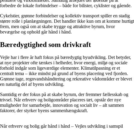
pendlere og virksomheder. Samtidig arbejdes der løbende på at
forbedre de lokale forbindelser – både for bilister, cyklister og gående.
Cykelstier, grønne forbindelser og kollektiv transport spiller en stadig
større rolle i planlægningen. Det handler ikke kun om at komme hurtigt
frem, men også om at skabe trygge og attraktive byrum, hvor
bevægelse og ophold går hånd i hånd.
Bæredygtighed som drivkraft
Vejle har i flere år haft fokus på bæredygtig byudvikling. Det betyder,
at nye projekter ofte tænkes i helheder, hvor energi, miljø og sociale
forhold indgår som ligeværdige elementer. Klimatilpasning er et
centralt tema – ikke mindst på grund af byens placering ved fjorden.
Grønne tage, regnvandshåndtering og rekreative vådområder er blevet
en naturlig del af byens udvikling.
Samtidig er der fokus på at skabe byrum, der fremmer fællesskab og
trivsel. Når erhverv og boligområder placeres tæt, opstår der nye
muligheder for samarbejde, innovation og socialt liv – alt sammen
faktorer, der styrker byens sammenhængskraft.
Når erhverv og bolig går hånd i hånd – Vejles udvikling i samspil